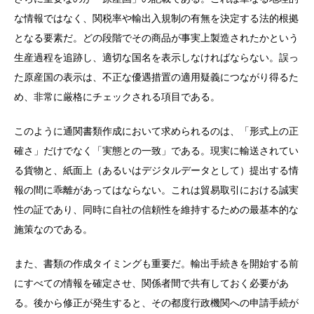
な情報ではなく、関税率や輸出入規制の有無を決定する法的根拠
となる要素だ。どの段階でその商品が事実上製造されたかという
生産過程を追跡し、適切な国名を表示しなければならない。誤っ
た原産国の表示は、不正な優遇措置の適用疑義につながり得るた
め、非常に厳格にチェックされる項目である。
このように通関書類作成において求められるのは、「形式上の正
確さ」だけでなく「実態との一致」である。現実に輸送されてい
る貨物と、紙面上（あるいはデジタルデータとして）提出する情
報の間に乖離があってはならない。これは貿易取引における誠実
性の証であり、同時に自社の信頼性を維持するための最基本的な
施策なのである。
また、書類の作成タイミングも重要だ。輸出手続きを開始する前
にすべての情報を確定させ、関係者間で共有しておく必要があ
る。後から修正が発生すると、その都度行政機関への申請手続が