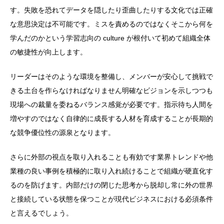
す。失敗を恐れてデータを隠したり歪曲したりする文化では正確
な意思決定は不可能です。ミスを責めるのではなくそこから何を
学んだのかという学習志向の culture が根付いて初めて組織全体
の敏捷性が向上します。
リーダーはそのような環境を整備し、メンバーが安心して挑戦で
きる土台を作らなければなりません明確なビジョンを示しつつも
現場への裁量を委ねるバランス感覚が必要です。指示待ち人間を
増やすのではなく自律的に成長する人材を育成することが長期的
な競争優位性の源泉となります。
さらに外部の視点を取り入れることも有効です業界トレンドや他
業種の良い事例を積極的に取り入れ続けることで組織が硬直化す
るのを防げます。内部だけの閉じた思考から脱却し常に外の世界
と接続している状態を保つことが現代ビジネスにおける必須条件
と言えるでしょう。