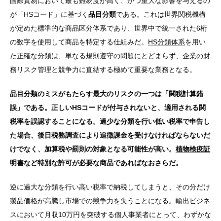
国際貿易において最も難易度が高く、かつ重大な影響を与えるの
が「HSコード」に基づく
品目分類
である。これは世界関税機構
が定めた標準的な商品区分体系であり、世界中で統一された6桁
の数字を使用して商品を特定する仕組みだ。
HS分類体系
を用い
た正確な分類は、単なる規則遵守の問題にとどまらず、企業の財
務リスク管理と競争力に直結する極めて重要な業務となる。
品目分類のミスがもたらす最大のリスクの一つは「関税計算錯
誤」である。正しいHSコードが付与されないと、適用される関
税率を誤認することになる。過少な分類を行い低い税率で申告し
た場合、後日税務調査により追徴課金を受けなければならないだ
けでなく、加算税や罰則の対象となる可能性が高い。
植物検疫証
明書
など特別な許可が必要な商品であればなおさらだ。
逆に過大な分類を行い高い税率で納税してしまうと、その分だけ
製品価格が高騰し市場での競争力を失うことになる。輸出ビジネ
スにおいて月収10万円を突破する個人事業者にとって、わずかな