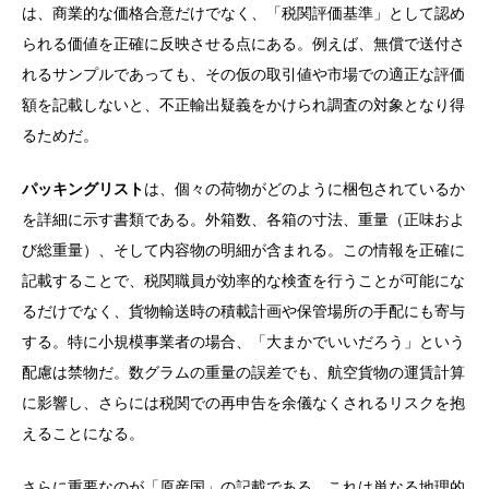
は、商業的な価格合意だけでなく、「税関評価基準」として認め
られる価値を正確に反映させる点にある。例えば、無償で送付さ
れるサンプルであっても、その仮の取引値や市場での適正な評価
額を記載しないと、不正輸出疑義をかけられ調査の対象となり得
るためだ。
パッキングリスト
は、個々の荷物がどのように梱包されているか
を詳細に示す書類である。外箱数、各箱の寸法、重量（正味およ
び総重量）、そして内容物の明細が含まれる。この情報を正確に
記載することで、税関職員が効率的な検査を行うことが可能にな
るだけでなく、貨物輸送時の積載計画や保管場所の手配にも寄与
する。特に小規模事業者の場合、「大まかでいいだろう」という
配慮は禁物だ。数グラムの重量の誤差でも、航空貨物の運賃計算
に影響し、さらには税関での再申告を余儀なくされるリスクを抱
えることになる。
さらに重要なのが「原産国」の記載である。これは単なる地理的