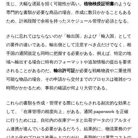
生じ、大幅な遅延を招く可能性が高い。
植物検疫証明書
のような
専門的な書類が必要な商品の場合、作成に数日かかることもある
ため、計画段階で余裕を持ったスケジュール管理が必須となる。
さらに忘れてはならないのが「輸出国」および「輸入国」として
の要件の違いである。輸出側として注意すべき点だけでなく、相
手国の通関規定も同時に把握する必要がある。例えば、特定の地
域へ輸出する場合に特有のフォーマットや追加情報の提出を要求
されることがあるのだ。
輸出許可証
が必要な戦略物資や二重使用
可能な物品の場合、その申請から交付までのプロセスは複雑かつ
時間がかかるため、事前の確認が何より大切である。
これらの書類を作成・管理する際にもたらされる副次的な効果と
して、「在庫管理の精度向上」がある。通関 paperwork を正確
に行うためには、自社内の在庫データと出荷データのリアルタイ
ム連携が進んでいる必要があるだろう。結果的に、物流業務のデ
ジタル化やプロセス改善へとつながり、長期的には運営コストの