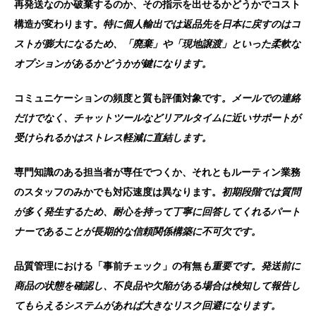
再発送なのか破棄するのか、その指示を出せるかどうかでコスト
構造が変わります。
特に個人輸出では返品先を日本に戻すのはコ
ストが膨大になるため、「廃棄」や「現地譲渡」といった柔軟な
オプションがあるかどうかが鍵になります。
コミュニケーションの頻度と質も評価対象です
。メールでの連絡
だけでなく、チャットツールなどリアルタイムに近いサポートが
受けられるかはストレス軽減に直結します。
専門知識のある担当者が専任でつくか、それともルーティン業務
のスタッフのみかでも対応速度は異なります。
初期段階では質問
が多く発生するため、耐心を持って丁寧に回答してくれるパート
ナーであることが長期的な信頼関係構築に不可欠です。
品質管理における「事前チェック」の有無
も重要です。発送前に
商品の状態を確認し、不良品や欠陥がある場合は検知して報告し
てもらえるシステムがあれば大きなリスク回避になります。