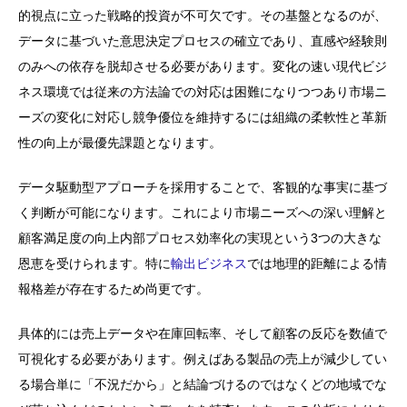
的視点に立った戦略的投資が不可欠です。その基盤となるのが、
データに基づいた意思決定プロセスの確立であり、直感や経験則
のみへの依存を脱却させる必要があります。変化の速い現代ビジ
ネス環境では従来の方法論での対応は困難になりつつあり市場ニ
ーズの変化に対応し競争優位を維持するには組織の柔軟性と革新
性の向上が最優先課題となります。
データ駆動型アプローチを採用することで、客観的な事実に基づ
く判断が可能になります。これにより市場ニーズへの深い理解と
顧客満足度の向上内部プロセス効率化の実現という3つの大きな
恩恵を受けられます。特に
輸出ビジネス
では地理的距離による情
報格差が存在するため尚更です。
具体的には売上データや在庫回転率、そして顧客の反応を数値で
可視化する必要があります。例えばある製品の売上が減少してい
る場合単に「不況だから」と結論づけるのではなくどの地域でな