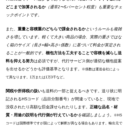
どこまで加算されるか
（通常2〜5パーセント程度）も重要なチェ
ックポイントです。
また、
重量と容積重のどちらで課金されるか
というルールも複雑
さを増しています。軽くて大きい商品の場合、実際の重さではな
く箱のサイズ（長さ×幅×高さ÷係数）に基づいて料金が算定され
ることが一般的です。
梱包方法を工夫することで容積を減らし送
料を抑える努力
は必須ですが、代行サービス側が適切な梱包提案
を出せるかどうかも評価基準となります。
※係数は運送会社によっ
て異なります。1万または1万3千など。
関税や所得税の扱い
も送料の一部と捉えるべきです。送り状に明
記されるHSコード（品目分類番号）が間違っていると、現地で
没収されたり高額な罰金課せられたりします。
正確な品名・材
質・用途の説明を代行側が行えているか
を確認しましょう。
※HS
コードは国際標準ですが国によって解釈が異なる場合もあります。輸出元で