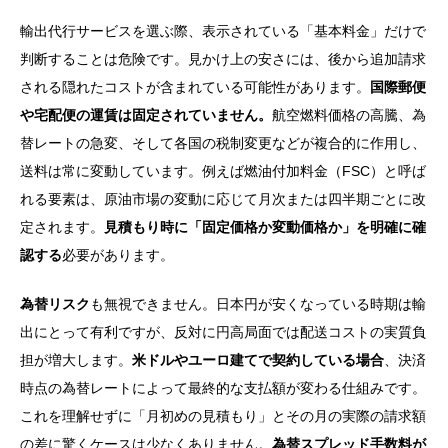
輸出代行サービスを選ぶ際、表示されている「基本料金」だけで
判断することは危険です。見かけ上の安さには、後から追加請求
される隠れたコストが含まれている可能性があります。
国際郵便
や宅配便の運賃は固定されていません。
航空燃料価格の高騰、為
替レートの急変、そして各国の税制変更などが複合的に作用し、
送料は常に変動しています。例えば燃油付加料金（FSC）と呼ば
れる要素は、原油市場の変動に応じて月次または四半期ごとに改
定されます。
見積もり時に「固定価格か変動価格か」を明確に確
認する
必要があります。
為替リスク
も無視できません。日本円が安くなっている時期は輸
出にとって有利ですが、反対に円高局面では配送コストの実質負
担が増大します。
米ドルやユーロ建てで契約している場合
、決済
時点の為替レートによって最終的な支払額が変わる仕組みです。
これを理解せずに「月初めの見積もり」とその月の実際の請求額
の差に驚くケースは少なくありません。
為替スプレッド手数料が