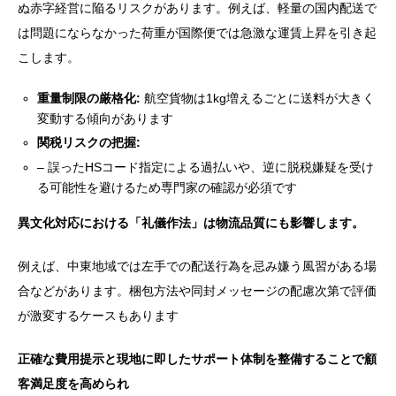
ぬ赤字経営に陥るリスクがあります。例えば、軽量の国内配送で
は問題にならなかった荷重が国際便では急激な運賃上昇を引き起
こします。
重量制限の厳格化:
航空貨物は1kg増えるごとに送料が大きく
変動する傾向があります
関税リスクの把握:
– 誤ったHSコード指定による過払いや、逆に脱税嫌疑を受け
る可能性を避けるため専門家の確認が必須です
異文化対応における「礼儀作法」は物流品質にも影響します。
例えば、中東地域では左手での配送行為を忌み嫌う風習がある場
合などがあります。梱包方法や同封メッセージの配慮次第で評価
が激変するケースもあります
正確な費用提示と現地に即したサポート体制を整備することで顧
客満足度を高められ