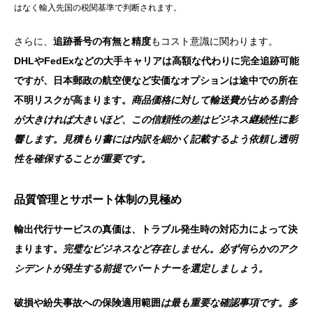
はなく輸入先国の税関基準で判断されます。
さらに、
追跡番号の有無と精度
もコスト意識に関わります。
DHLやFedExなどの大手キャリアは高額な代わりに完全追跡可能
ですが、日本郵政の航空便など安価なオプションは途中での所在
不明リスクが高まります。
商品価格に対して輸送費が占める割合
が大きければ大きいほど、この信頼性の差はビジネス継続性に影
響します。見積もり書には内訳を細かく記載するよう依頼し透明
性を確保することが重要です。
品質管理とサポート体制の見極め
輸出代行サービスの真価は、トラブル発生時の対応力によって決
まります。
完璧なビジネスなど存在しません。必ず何らかのアク
シデントが発生する前提でパートナーを選定しましょう。
破損や紛失事故への保険適用範囲
は最も重要な確認事項です。多