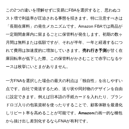
この2つの違いを理解せずに安易にFBAを選択すると、思わぬコ
スト増で利益率が圧迫される事態を招きます。特に注意すべきは
「長期在庫料」の発生メカニズムです。Amazon FBAでは商品が
一定期間倉庫内に留まるごとに保管料が発生します。初期の数ヶ
月間は無料または低額ですが、それが半年、一年と経過するにつ
れて費用は加速度的に増加していきます。
売れ行き予測
が甘く在
庫回転率が低下した際、この保管料がかさむことで赤字になるケ
ースは枚挙にいとまがありません。
一方FNAを選択した場合の最大の利点は「独自性」を出しやすい
点です。自社で発送するため、送り状や同封物のデザインを自由
に設定できます。例えば日本語の手紙カードを入れたり、ブラン
ドロゴ入りの包装資材を使ったりすることで、顧客体験を最適化
しリピート率を高めることが可能です。
Amazon
の画一的な梱包
から抜け出し差別化するならFNAが有利です。