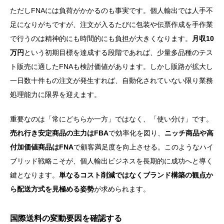
ただしFNAには負荷がかかるのも事実です。個人輸出では人手不
足になりがちですが、注文が入るたびに包装や伝票作成を手作業
で行うのは精神的にも時間的にも負担が大きくなります。
月収10
万円
という初期目標を達成する段階であれば、少量多品種のテス
ト販売に適したFNAも検討価値があります。しかし販路が拡大し
一日数十件もの注文が発生すれば、自動化されていない限り業務
処理能力に限界を迎えます。
重要なのは「常にどちらか一方」ではなく、「使い分け」です。
売れ行き安定商品の主力はFBA
で効率化を図り、
ニッチ商品や高
付加価値商品はFNA
で顧客満足度を向上させる。このようなハイ
ブリッド戦略こそが、個人輸出ビジネスを長期的に成功へと導く
鍵となります。
単なるコスト削減ではなくブランド構築の観点か
ら配送方式を見極める姿勢
が求められます。
国際送料の変動要因を確認する