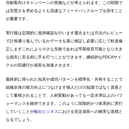
存顧客向けキャンペーンの実施などが考えられます。この段階で
は完璧さを求めるよりも迅速なフィードバックループを回すこと
が重要です。
実行後は定期的に進捗確認を行います週次または月次のレビュー
で計画通り進んでいるかデータを基に検証し必要に応じて軌道修
正しますこれにより小さな失敗であれば早期発見可能となり大き
な損失に至る前に手を打つことができます。継続的なPDCAサイ
クルの回遂行が成長を加速させます。
最終的に得られた知見や成功パターンを標準化・共有することで
組織全体の能力向上につなげます個人だけの知識ではなく資産と
して蓄積されることで、人材変動があっても一定水準以上のパフ
ォーマンスを維持できます。このように段階的かつ体系的に実行
していくことが
輸出ビジネス
における安定成長への確実な道標と
なるでしょう。