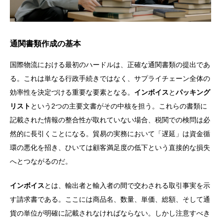
通関書類作成の基本
国際物流における最初のハードルは、正確な通関書類の提出であ
る。これは単なる行政手続きではなく、サプライチェーン全体の
効率性を決定づける重要な要素となる。
インボイス
と
パッキング
リスト
という2つの主要文書がその中核を担う。これらの書類に
記載された情報の整合性が取れていない場合、税関での検問は必
然的に長引くことになる。貿易の実務において「遅延」は資金循
環の悪化を招き、ひいては顧客満足度の低下という直接的な損失
へとつながるのだ。
インボイス
とは、輸出者と輸入者の間で交わされる取引事実を示
す請求書である。ここには商品名、数量、単価、総額、そして通
貨の単位が明確に記載されなければならない。しかし注意すべき