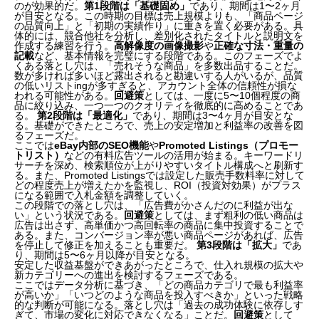
のが効果的だ。
第1段階は「基礎固め」
であり、期間は1〜2ヶ月
が目安となる。この時期の目標は売上規模よりも、「商品ページ
の品質向上」と「初期の実績作り」に重きを置く必要がある。具
体的には、競合他社を分析し、差別化されたタイトルと説明文を
作成する練習を行う。
高解像度の画像撮影
や
正確な寸法・重量の
記載
など、基本情報を完璧にする段階である。このフェーズでよ
くある落とし穴は、「売れそうな商品」を多数出品することだ。
数が多ければ多いほど露出されると勘違いする人がいるが、品質
の低いリストingが多すぎると、アカウント全体の信頼性が損な
われる可能性がある。
回避策
としては、一度に5〜10個程度の商
品に絞り込み、一つ一つのクオリティを徹底的に高めることであ
る。
第2段階は「最適化」
であり、期間は3〜4ヶ月が目安とな
る。基礎ができたところで、売上の安定増加と利益率の改善を図
るフェーズだ。
ここでは
eBay内部のSEO機能
や
Promoted Listings（プロモー
トリスト）
などの有料広告ツールの活用が始まる。キーワードリ
サーチを深め、検索順位が上がりやすいタイトル構成へと刷新す
る。また、Promoted Listingsでは設定した販売手数料率に対して
どの程度売上が増えたかを監視し、ROI（投資対効果）がプラス
になる範囲で入札金額を調整していく。
この段階での落とし穴は、「広告費がかさんだのに利益が出な
い」という状況である。
回避策
としては、まず粗利の低い商品は
広告は出さず、高単価かつ高回転率の商品に集中投資することで
ある。また、コンバージョン率が悪い商品ページがあれば、広告
を停止して修正を加えることも重要だ。
第3段階は「拡大」
であ
り、期間は5〜6ヶ月以降が目安となる。
安定した収益基盤ができあがったところで、仕入れ規模の拡大や
新カテゴリーへの進出を検討するフェーズである。
ここではデータ分析に基づき、「どの商品カテゴリで最も利益率
が高いか」「いつどのような商品を投入すべきか」といった戦略
的な判断が可能になる。落とし穴は「過去の成功体験に依存しす
ぎて、市場の変化に対応できなくなる」ことだ。
回避策
として