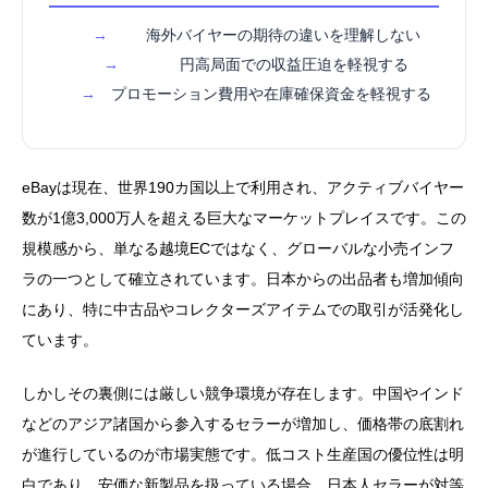
→
海外バイヤーの期待の違いを理解しない
→
円高局面での収益圧迫を軽視する
→
プロモーション費用や在庫確保資金を軽視する
eBayは現在、世界190カ国以上で利用され、アクティブバイヤー
数が1億3,000万人を超える巨大なマーケットプレイスです。この
規模感から、単なる越境ECではなく、グローバルな小売インフ
ラの一つとして確立されています。日本からの出品者も増加傾向
にあり、特に中古品やコレクターズアイテムでの取引が活発化し
ています。
しかしその裏側には厳しい競争環境が存在します。中国やインド
などのアジア諸国から参入するセラーが増加し、価格帯の底割れ
が進行しているのが市場実態です。低コスト生産国の優位性は明
白であり、安価な新製品を扱っている場合、日本人セラーが対等