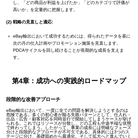
し、「どの商品が利益を上げたか」「どのカテゴリで評価が
高いか」を定量的に把握します。
(2) 戦略の見直しと適応:
eBay輸出において成功するためには、得られたデータを基に
次の月の仕入計画やプロモーション施策を見直します。
PDCAサイクルを回し続けることが長期的な成長を支えま
す。
第4章：成功への実践的ロードマップ
段階的な改善アプローチ
eBay輸出において、一度に全ての問題を解決しようとするのは
危険である。多くの初心者が陥る失敗パターンとして、仕入れ・
出品・広告・顧客対応を同時並行で開始してしまうケースが挙げ
られる。これではリソースが分散し、どの工程も中途半端な状態
で終わってしまう。したがって、事業の成長には明確なフェーズ
分けと段階的なアプローチが不可欠である。具体的には3つのス
テージに分け、基礎固めから最適化、そして拡大へと進んでいく