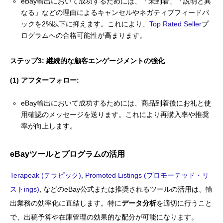
eBay輸出において成功するためには、「未到着」「説明と異
なる」などの理由によるキャンセルやネガティブフィードバ
ックを2%以下に抑えます。これにより、
Top Rated Seller
プ
ログラムへの合格可能性が高まります。
ステップ3: 継続的な顧客エンゲージメントの強化
(1) アフターフォロー:
eBay輸出において成功するためには、商品到着後にお礼と使
用確認のメッセージを送ります。これにより再購入率や推奨
率が向上します。
eBayツールとプログラムの活用
Terapeak (テラピック)
,
Promoted Listings (プロモーテッド・リ
ストings)
, などのeBay公式または推奨されるツールの活用は、輸
出業務の効率化に直結します。特に
データ分析
を適切に行うこと
で、出稿予算や在庫管理の効果的な配分が可能になります。