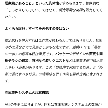
送実績があること」といった具体性
が求められます。抽象的な
「しっかりしてほしい」ではなく、
測定可能な指標
を設定してく
ださい。
よくある誤解：すべてを外包す必要はない
物流代行を導入すれば全作業が終わるわけではありません。
B2B
や小売店などでは見落としがちな点ですが、越境ECでも「最後
の一歩」の顧客体験は重要です。
パッケージデザインの変更や同
梱チラシの追加、特別な包装リクエストなどは
事業者側で指示出
しを行う必要があります。この「自社内で完結する部分」と「外
部に委託すべき部分」の境界線を引く作業も要件定義に含まれま
す。
在庫管理システムの現状確認
A社の事例に戻りますが、同社は在庫実態とシステム上の数値が