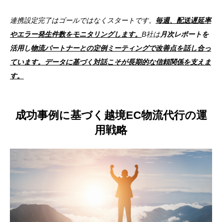
連携設定完了はゴールではなくスタートです。
毎週、配送遅延率
やエラー発生件数をモニタリングします。
B社は
月次レポートを
活用し
物流パートナーとの定例ミーティングで改善点を話し合っ
ています。データに基づく対話こそが長期的な信頼関係を支えま
す。
成功事例に基づく越境EC物流代行の運
用戦略