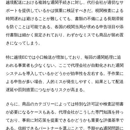
越境配送における複雑な通関手続きに対し、代行会社が適切なサ
ポートを提供しているかは慎重に検証すべきだ。税関検査による
時間遅れは避けることが難しくても、書類の不備による長期滞留
を防ぐことは可能である。各国の税関当局が求める申告項目や添
付書類は細かく規定されており、わずかなミスでも商品が留め置
きになってしまう。
特に越境ECでは小口輸送が増加しており、毎回の通関処理に追
われる事業者も少なくない。ここで代理会社が自動化された通関
システムを導入しているかどうかが効率性を左右する。手作業に
よる申告が多い場合、人的ミスが発生しやすく、結果として配送
遅延や罰則措置につながるリスクが高まる。
さらに、商品のカテゴリーによっては特別な許可証や検査証明書
が必要になるケースもある。代理会社がこうした専門知識を持っ
ており、事前に対応策を提案できるかどうかも重要な評価基準で
ある。信頼できるパートナーを選ぶことで、予期せぬ通関問題に