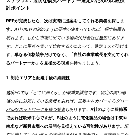
ステップ2：適切な物流パートナー選定のための比較検
討ポイント
RFPが完成したら、次は実際に提案をしてくれる業者を探しま
す。
A社やB社の例のように要件が決まっていれば、探す範囲も
絞れます。しかし市場に出ている物流代行会社は無数にありま
す。
どこに重点を置いて比較するか
によって、選定ミスが防げま
す。
単なる価格競争だけでなく、「自社の事業成長を支えてくれ
るパートナーか」を見極める視点
を持ちましょう。
1. 対応エリアと配送手段の網羅性
越境ECでは「どこに届くか」が最重要課題です。特定の国や地
域のみに対応している業者もあれば、
世界中をカバーするグロー
バルなネットワークを持つ業者
もあります。
A社のように服飾系
であれば欧米中心ですが、B社のように電化製品の場合は中東や
南米など新興市場への展開を見据えている可能性があります。
現
在販売していない国への進出計画がある場合でも、
将来的なスケ