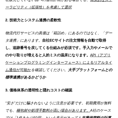
ーラビリティ（拡張性）を考慮して選択
2. 技術力とシステム連携の柔軟性
物流代行サービスの真価は「箱詰め」にあるのではなく、「デー
タ連携」にあります。
自社ECサイトの注文情報を自動で取得
し、追跡番号を戻してくる仕組みが必須です。手入力やメールで
のやり取りが増えると人的ミスの温床になります。
API（アプリ
ケーションプログラミングインターフェース）によるリアルタイ
ム通信が可能か
を確認してください。
大手プラットフォームとの
標準連携があるかどうか
3. 価格体系の透明性と隠れコストの確認
“安さ”だけに騙されないように注意が必要です。初期費用が無料
でも、
梱包材や処理手数料が高い場合があります。
A社のケース
では「1件あたり50円」という表示があっても
在庫保管料の計算