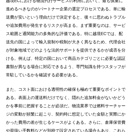
越境ECにおける物流代行サービスの利用において、最も慎重に
進めるべきなのがパートナー企業の選定プロセスである。単に輸
送費が安いという理由だけで決定すると、後々に思わぬトラブル
や追加費用が発生するリスクが高まる。まず重要なのは、サービ
ス範囲と通関能力の多角的な評価である。特に越境ECでは、配
送先の国によって輸入規制や税制が大きく異なるため、代理会社
が対象地域でどのような法的サポートを提供できるかが成否を分
ける。例えば、特定の国において商品カテゴリごとに必要な認証
書類が異なる場合に対応できるよう、専門知識を持つスタッフが
常駐しているかを確認する必要がある。
また、コスト面における透明性の確保も極めて重要なポイントで
ある。表面上の運送料だけでなく、隠れた追加料金がないかどう
かを事前に把握することが必須だ。物流業界では燃料サーチャー
ジの変動が頻繁に起こり、契約時に想定していた金額と実際にか
かった費用の差が生じるケースがよくある。さらに、倉庫保管費
や荷扱い手数料などが別枠で設定されている場合もあり、これら