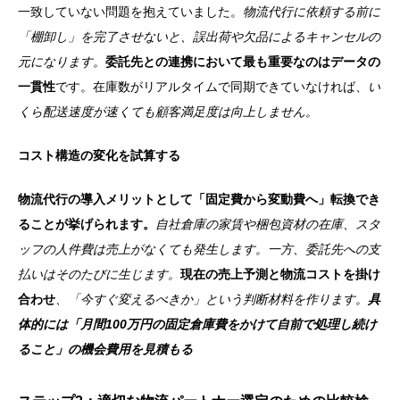
一致していない問題を抱えていました。
物流代行に依頼する前に
「棚卸し」を完了させないと、誤出荷や欠品によるキャンセルの
元になります。
委託先との連携において最も重要なのはデータの
一貫性
です。在庫数がリアルタイムで同期できていなければ、
い
くら配送速度が速くても顧客満足度は向上しません。
コスト構造の変化を試算する
物流代行の導入メリットとして「固定費から変動費へ」転換でき
ることが挙げられます。
自社倉庫の家賃や梱包資材の在庫、スタ
ッフの人件費は売上がなくても発生します。一方、委託先への支
払いはそのたびに生じます。
現在の売上予測と物流コストを掛け
合わせ
、「今すぐ変えるべきか」という判断材料を作ります。
具
体的には「月間100万円の固定倉庫費をかけて自前で処理し続け
ること」の機会費用を見積もる