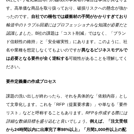
す。高単価な商品を取り扱っており、破損リスクへの懸念が強か
ったのです。
自社での梱包では緩衝材の手間がかかりすぎており
輸送中のトラブル回避にはプロフェッショナルな知識が必要だと
認識しました。
B社の課題は「コスト削減」ではなく、「ブラン
ド信頼性の維持」と「安全確実性」にあります。このように、社
名や業種を想定しなくてもよいのですが
異なるビジネスモデルで
は必要となる要件が全く逆転する
可能性があることを理解してく
ださい。
要件定義書の作成プロセス
課題の洗い出しが終わったら、それを具体的な「依頼内容」とし
て文章化します。これを「RFP（提案要求書）」や単なる「要件
リスト」などと呼称することもあります。
RFPを作成する際には
詳細な数値目標を盛り込むと良いでしょう。
例えば、「注文受領
から24時間以内に出庫完了率98%以上」「月間1,000件以上の配