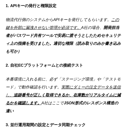
1. APIキーの発行と権限設定
物流代行側のシステムからAPIキーを発行してもらいます。
この
鍵を外部に漏洩させない管理が必須です。
A社の場合、
開発担当
者がパスワード共有ツールで安易に渡そうとしたためセキュリテ
ィ上の指摘を受けました。適切な権限（読み取りのみか書き込み
も可か）
2. 自社ECプラットフォームとの接続テスト
本番環境に入れる前に、必ず「ステージング環境」や「テストモ
ード」で動作確認を行います。
実際にダミーの注文データを送信
し、
追跡番号が正しく取得できるか、在庫数がリアルタイムに減
るかを確認します。
A社はここで
JSON形式のレスポンス構造の
違い
3. 並行運用期間の設定とデータ同期チェック