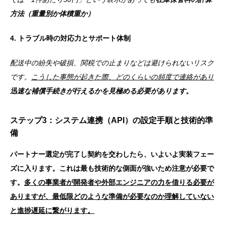
方法（重量別か体積重か）
4. トラブル時の対応力とサポート体制
配送中の紛失や破損、関税での止まりなどは避けられないリスク
です。
こうした事態が起きた際、どのくらいの頻度で連絡があり
迅速な補償手続きが行えるかを見極める必要があります。
ステップ3：システム連携（API）の設定手順と技術的準
備
パートナー選定が完了し契約を交わしたら、いよいよ実装フェー
ズに入ります。これは最も技術的な側面が強いため注意が必要で
す。
多くの事業者が開発者や外部エンジニアの力を借りる必要が
ありますが、
最低限どのような準備が必要なのか理解していない
と進捗遅延に繋がります。