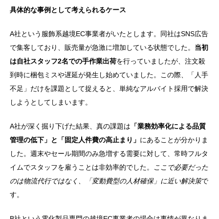
具体的な事例として考えられるケース
A社という服飾系越境EC事業者がいたとします。同社はSNS広告
で集客しており、販売量が急激に増加している状態でした。
当初
は自社スタッフ2名での手作業出荷
を行っていましたが、注文殺
到時に梱包ミスや遅延が発生し始めていました。この際、「人手
不足」だけを課題として捉えると、単純なアルバイト採用で解決
しようとしてしまいます。
A社が深く掘り下げた結果、真の課題は
「業務効率化による品質
管理の低下」と「固定人件費の高止まり」
にあることが分かりま
した。週末やセール期間のみ急増する需要に対して、常時フルタ
イムでスタッフを雇うことは非効率的でした。
ここで必要だった
のは物流代行ではなく、「変動費型の人材確保」に近い解決策
で
す。
B社という電化製品専門の越境EC事業者の場合は事情が異なりま