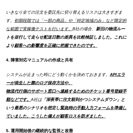
いきなり全ての注文を委託先に切り替えるリスクは大きすぎま
す。
初期段階では「一部の商品」や「特定地域のみ」など限定的
な範囲で実稼働テストを行います。
B社の場合、
新旧の物流ルー
トを並行して走らせ
配送日数の差異を比較検証しました。これに
より
顧客への影響度を正確に把握できたのです。
4. 障害対応マニュアルの作成と共有
システムが止まった時にどう動くかを決めておきます。
APIエラ
ーが発生した際のログ保存方法や、
物流代行側のサポート窓口へ連絡するためのチケット番号登録手
順などです。
A社は
「深夜帯に注文殺到かつシステムダウン」と
いう最悪のシナリオを想定し
緊急時の手動入力フォームを準備し
ていました。こうした備えが顧客ロスを防ぎました。
5. 運用開始後の継続的な監視と改善