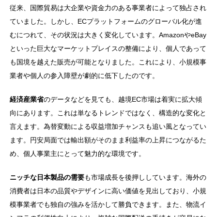
従来、国際貿易は大企業や資金力のある事業者によって独占され
ていました。しかし、ECプラットフォームのグローバル化が進
むにつれて、その状況は大きく変化しています。AmazonやeBay
といった巨大なマーケットプレイスの整備により、個人であって
も国境を越えた販売が可能となりました。これにより、小規模事
業者や個人の参入障壁が劇的に低下したのです。
経済産業省
のデータなどを見ても、越境EC市場は着実に拡大傾
向にあります。これは単なるトレンドではなく、構造的な変化と
言えます。為替変動による収益増加チャンスも追い風となってい
ます。円安局面では輸出額がそのまま利益率の上昇につながるた
め、個人事業主にとって魅力的な環境です。
ニッチな日本製品の需要
も市場成長を後押ししています。海外の
消費者は日本の品質やデザインに高い価値を見出しており、小規
模事業者でも独自の強みを活かして勝負できます。また、物流イ