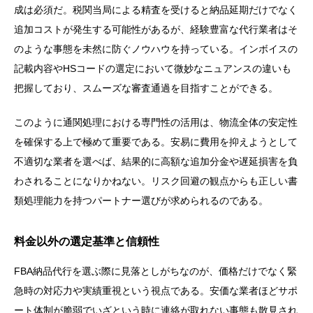
成は必須だ。税関当局による精査を受けると納品延期だけでなく
追加コストが発生する可能性があるが、経験豊富な代行業者はそ
のような事態を未然に防ぐノウハウを持っている。インボイスの
記載内容やHSコードの選定において微妙なニュアンスの違いも
把握しており、スムーズな審査通過を目指すことができる。
このように通関処理における専門性の活用は、物流全体の安定性
を確保する上で極めて重要である。安易に費用を抑えようとして
不適切な業者を選べば、結果的に高額な追加分金や遅延損害を負
わされることになりかねない。リスク回避の観点からも正しい書
類処理能力を持つパートナー選びが求められるのである。
料金以外の選定基準と信頼性
FBA納品代行を選ぶ際に見落としがちなのが、価格だけでなく緊
急時の対応力や実績重視という視点である。安価な業者ほどサポ
ート体制が脆弱でいざという時に連絡が取れない事態も散見され