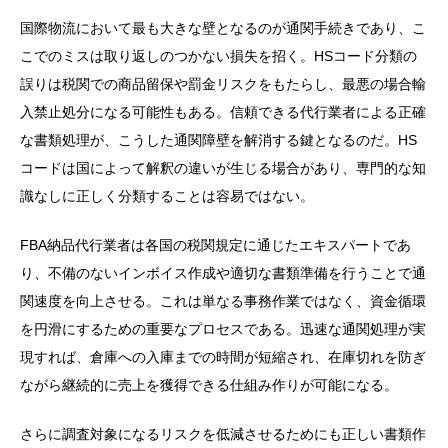
国際物流において最も大きな壁となるのが通関手続きであり、こ
こでのミスは取り返しのつかない損失を招く。HSコード分類の
誤りは税関での商品留保や罰金リスクをもたらし、最悪の場合輸
入禁止処分になる可能性もある。信頼できる代行業者による正確
な書類処理が、こうした通関障壁を解消する鍵となるのだ。HS
コードは国によって解釈の違いが生じる場合があり、専門的な知
識なしに正しく分類することは容易ではない。
FBA納品代行業者は各国の税関規定に通じたエキスパートであ
り、不備のないインボイス作成や適切な書類準備を行うことで通
関速度を向上させる。これは単なる事務作業ではなく、資金循環
を円滑にするための重要なプロセスである。迅速な通関処理が実
現すれば、倉庫への入庫までの時間が短縮され、在庫切れを防ぎ
ながら継続的に売上を獲得できる仕組み作りが可能になる。
さらに調査対象になるリスクを低減させるためにも正しい書類作