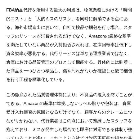
FBA納品代行を活用する最大の利点は、物流業務における「時間
的コスト」と「人的ミスのリスク」を同時に解消できる点にあ
る。海外市場進出において、自社で検品や梱包を行う場合、スタ
ッフのリソースが消費されるだけでなく、Amazonの厳格な基準
を満たしていない商品が入荷拒否されれば、在庫回転率は低下し
資金効率が悪化する。代行サービスは単なる運搬業者ではなく、
倉庫における品質管理のプロとして機能する。具体的には到着し
た商品を一つひとつ検品し、傷や汚れがないか確認した後で梱包
を行う工程を標準化している。
この徹底された品質管理体制により、不良品の混入を防ぐことが
できる。Amazonの基準に準拠しないラベル貼りや包装は、倉庫
受け入れ拒否の原因となるだけでなく、顧客からのクレームにつ
ながりかねない。代行業者はこの点において熟練したスタッフを
抱えており、ミスが発生した場合でも即座に対応できる体制が整
っていることが多い。これにより自社では対応不可能な細かな品