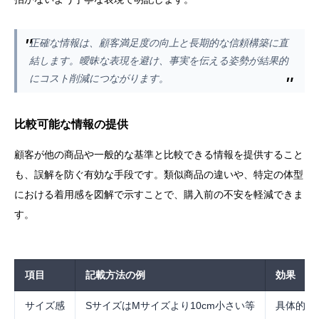
正確な情報は、顧客満足度の向上と長期的な信頼構築に直
結します。曖昧な表現を避け、事実を伝える姿勢が結果的
にコスト削減につながります。
比較可能な情報の提供
顧客が他の商品や一般的な基準と比較できる情報を提供すること
も、誤解を防ぐ有効な手段です。類似商品の違いや、特定の体型
における着用感を図解で示すことで、購入前の不安を軽減できま
す。
項目
記載方法の例
効果
サイズ感
SサイズはMサイズより10cm小さい等
具体的な